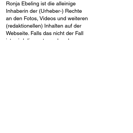
Ronja Ebeling ist die alleinige
Inhaberin der (Urheber-) Rechte
an den Fotos, Videos und weiteren
(redaktionellen) Inhalten auf der
Webseite. Falls das nicht der Fall
ist, wird dies entsprechend
kenntlich gemacht (z.B. durch die
Verlinkung zu der jeweiligen
Quelle).
TEAM OF TOMORROW
Konkrete Fragen?
Vorname *
Nachname *